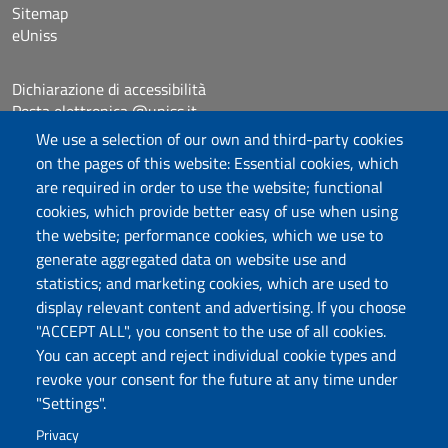
Sitemap
eUniss
Dichiarazione di accessibilità
Posta elettronica @uniss.it
Protocollo
We use a selection of our own and third-party cookies
on the pages of this website: Essential cookies, which
are required in order to use the website; functional
Follow us
cookies, which provide better easy of use when using
the website; performance cookies, which we use to
generate aggregated data on website use and
Università degli Studi di Sassari
statistics; and marketing cookies, which are used to
Dipartimento di Scienze chimiche, fisiche,
display relevant content and advertising. If you choose
matematiche e naturali
"ACCEPT ALL", you consent to the use of all cookies.
You can accept and reject individual cookie types and
Via Vienna 2, 07100 Sassari
revoke your consent for the future at any time under
Tel./Fax: +39 079 229535/+39 079 228625
"Settings".
PEC: dip.chimica.farmacia@pec.uniss.it
Privacy
www.uniss.it