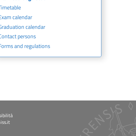
Timetable
Exam calendar
Graduation calendar
Contact persons
Forms and regulations
ibilità
ss.it