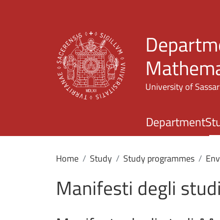
Departme
Mathemat
University of Sassar
Department
St
Home
Study
Study programmes
Env
Manifesti degli stud