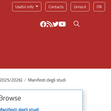
Service menu
Useful info
Contacts
Uniss.it
ITA
Search button
 2025/2026)
Manifesti degli studi
Browse
Manifesti degli studi