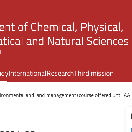
Skip to main content
nt of Chemical, Physical,
ical and Natural Sciences
i
udy
International
Research
Third mission
ironmental and land management (course offered until AA
i