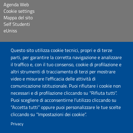
Agenda Web
Cookie settings
Mappa del sito
Self Studenti
eUniss
Dichiarazione di accessibilità
Questo sito utilizza cookie tecnici, propri e di terze
Posta elettronica @uniss.it
parti, per garantire la corretta navigazione e analizzare
Protocollo
il traffico e, con il tuo consenso, cookie di profilazione e
altri strumenti di tracciamento di terzi per mostrare
Seguici su
video e misurare l'efficacia delle attività di
comunicazione istituzionale. Puoi rifiutare i cookie non
necessari e di profilazione cliccando su “Rifiuta tutti”.
Università degli Studi di Sassari
Puoi scegliere di acconsentirne l’utilizzo cliccando su
Dipartimento di Scienze chimiche, fisiche, matematiche e
“Accetta tutti” oppure puoi personalizzare le tue scelte
naturali
cliccando su “Impostazioni dei cookie”.
Via Vienna 2, 07100 Sassari
Tel./Fax: +39 079 229535/+39 079 228625
Privacy
PEC: dip.chimica.farmacia@pec.uniss.it