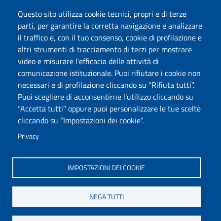
Dichiarazione di accessibilità
Questo sito utilizza cookie tecnici, propri e di terze
Posta elettronica @uniss.it
parti, per garantire la corretta navigazione e analizzare
Protocollo
il traffico e, con il tuo consenso, cookie di profilazione e
altri strumenti di tracciamento di terzi per mostrare
Seguici su
video e misurare l'efficacia delle attività di
comunicazione istituzionale. Puoi rifiutare i cookie non
necessari e di profilazione cliccando su “Rifiuta tutti”.
Università degli Studi di Sassari
Puoi scegliere di acconsentirne l’utilizzo cliccando su
Dipartimento di Scienze chimiche, fisiche, matematiche e
“Accetta tutti” oppure puoi personalizzare le tue scelte
naturali
cliccando su “Impostazioni dei cookie”.
Via Vienna 2, 07100 Sassari
Tel./Fax: +39 079 229535/+39 079 228625
Privacy
PEC: dip.chimica.farmacia@pec.uniss.it
www.uniss.it
IMPOSTAZIONI DEI COOKIE
NEGA TUTTI