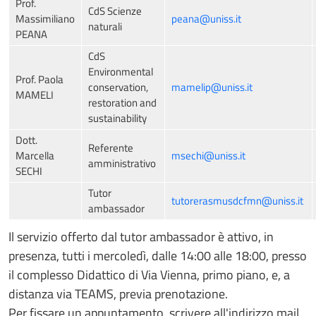
Prof.
CdS Scienze
Massimiliano
peana@uniss.it
naturali
PEANA
CdS
Environmental
Prof. Paola
conservation,
mamelip@uniss.it
MAMELI
restoration and
sustainability
Dott.
Referente
Marcella
msechi@uniss.it
amministrativo
SECHI
Tutor
tutorerasmusdcfmn@uniss.it
ambassador
Il servizio offerto dal tutor ambassador è attivo, in
presenza, tutti i mercoledì, dalle 14:00 alle 18:00, presso
il complesso Didattico di Via Vienna, primo piano, e, a
distanza via TEAMS, previa prenotazione.
Per fissare un appuntamento, scrivere all'indirizzo mail