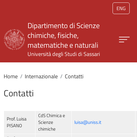
Salta al contenuto principale
ENG
Dipartimento di Scienze
chimiche, fisiche,
matematiche e naturali
Università degli Studi di Sassari
Home
Internazionale
Contatti
Contatti
CdS Chimica e
Prof. Luisa
Scienze
luisa@uniss.it
PISANO
chimiche