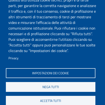
Questo sito utilizza cookie tecnici, propri e di terze
Posta elettronica @uniss.it
parti, per garantire la corretta navigazione e analizzare
Protocollo
il traffico e, con il tuo consenso, cookie di profilazione e
altri strumenti di tracciamento di terzi per mostrare
Seguici su
video e misurare l'efficacia delle attività di
comunicazione istituzionale. Puoi rifiutare i cookie non
necessari e di profilazione cliccando su “Rifiuta tutti”.
Università degli Studi di Sassari
Puoi scegliere di acconsentirne l’utilizzo cliccando su
Dipartimento di Scienze chimiche, fisiche, matematiche e
“Accetta tutti” oppure puoi personalizzare le tue scelte
naturali
cliccando su “Impostazioni dei cookie”.
Via Vienna 2, 07100 Sassari
Tel./Fax: +39 079 229535/+39 079 228625
Privacy
PEC: dip.chimica.farmacia@pec.uniss.it
www.uniss.it
IMPOSTAZIONI DEI COOKIE
NEGA TUTTI
ACCETTA TUTTI