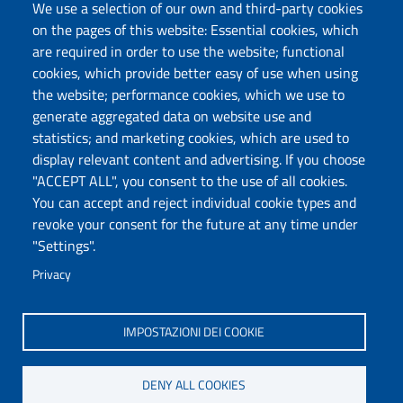
Protocollo
We use a selection of our own and third-party cookies
on the pages of this website: Essential cookies, which
are required in order to use the website; functional
Follow us
cookies, which provide better easy of use when using
the website; performance cookies, which we use to
generate aggregated data on website use and
Università degli Studi di Sassari
statistics; and marketing cookies, which are used to
Dipartimento di Scienze chimiche, fisiche,
display relevant content and advertising. If you choose
matematiche e naturali
"ACCEPT ALL", you consent to the use of all cookies.
You can accept and reject individual cookie types and
Via Vienna 2, 07100 Sassari
revoke your consent for the future at any time under
Tel./Fax: +39 079 229535/+39 079 228625
"Settings".
PEC: dip.chimica.farmacia@pec.uniss.it
Privacy
www.uniss.it
IMPOSTAZIONI DEI COOKIE
DENY ALL COOKIES