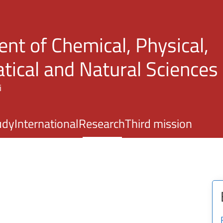
Skip to main content
nt of Chemical, Physical,
ical and Natural Sciences
i
udy
International
Research
Third mission