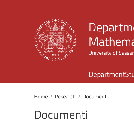
Departme
Mathemat
University of Sassar
Department
St
Home
Research
Documenti
Documenti