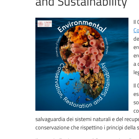
and Sustainability
Il
Co
de
er
er
a 
le
Il
es
so
co
salvaguardia dei sistemi naturali e del recupe
conservazione che rispettino i principi della s