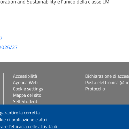
oration and Sustainability è l'unico della classe LM-
27
A 2026/27
Accessibilità
Dichiarazione di access
Agenda Web
Posta elettronica @uni
Cookie settings
Protocollo
Mappa del sito
Self Studenti
eUniss
 garantire la corretta
ie di profilazione e altri
Seguici su
e l'efficacia delle attività di