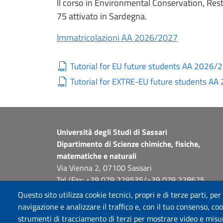
Il corso in Environmental Conservation, Rest
75 attivato in Sardegna.
Immatricolazioni AA 2026/2027
Tutorial for EU future students AA 2026/
Tutorial for EXTRE-EU future students A
Università degli Studi di Sassari
Dipartimento di Scienze chimiche, fisiche,
matematiche e naturali
Via Vienna 2, 07100 Sassari
Tel./Fax: +39 079 229535/+39 079 228625
PEC: dip.chimica.farmacia@pec.uniss.it
Questo sito utilizza cookie tecnici, propri e di terze parti, per
www.uniss.it
navigazione e analizzare il traffico e, con il tuo consenso, cook
strumenti di tracciamento di terzi per mostrare video e misurar