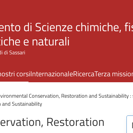
Salta al contenuto principale
nto di Scienze chimiche, fi
che e naturali
i di Sassari
nostri corsi
Internazionale
Ricerca
Terza missio
vironmental Conservation, Restoration and Sustainability : s
 and Sustainability
ervation, Restoration