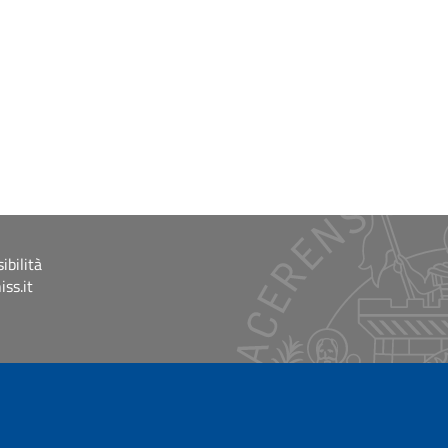
ibilità
ss.it