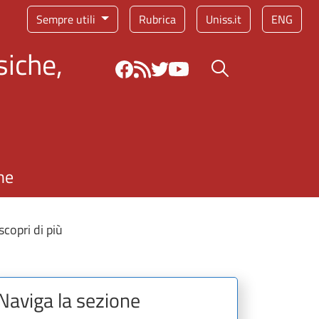
Sempre utili
Rubrica
Uniss.it
ENG
siche,
Bottone cerca
ne
copri di più
Naviga la sezione