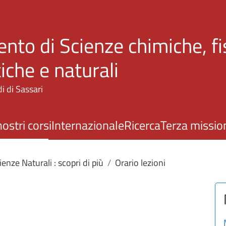
Salta al contenuto principale
nto di Scienze chimiche, fi
che e naturali
i di Sassari
nostri corsi
Internazionale
Ricerca
Terza missio
ienze Naturali : scopri di più
Orario lezioni