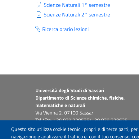
Scienze Naturali 1° semestre
Scienze Naturali 2° semestre
Ricerca orario lezioni
Università degli Studi di Sassari
Dipartimento di Scienze chimiche, fisiche,
matematiche e naturali
Via Vienna 2, 07100 Sassari
Tel./Fax: +39 079 229535/+39 079 228625
PEC: dip.chimica.farmacia@pec.uniss.it
Questo sito utilizza cookie tecnici, propri e di terze parti, per
www.uniss.it
navigazione e analizzare il traffico e, con il tuo consenso, cook