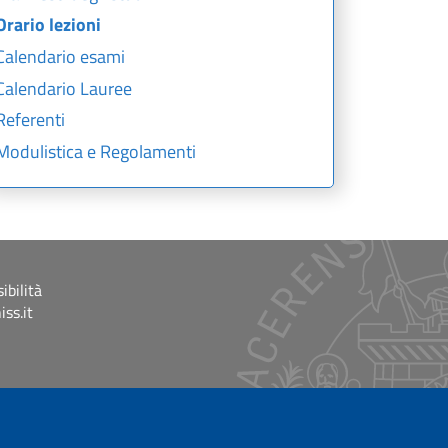
Orario lezioni
Calendario esami
Calendario Lauree
Referenti
Modulistica e Regolamenti
ibilità
ss.it