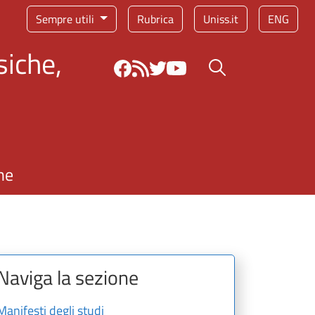
Sempre utili
Rubrica
Uniss.it
ENG
siche,
Bottone cerca
ne
Naviga la sezione
Manifesti degli studi